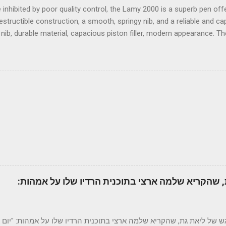
inhibited by poor quality control, the Lamy 2000 is a superb pen of
estructible construction, a smooth, springy nib, and a reliable and c
 nib, durable material, capacious piston filler, modern appearance. T
ity control, ink view window ineffective, piston sometimes stiff, some 
~~~~~~~ Pens are emblems of the era. One can easily imagi
olling English plains in a mansion in the 1940's, at an oak desk pennin
t with a beautiful exposed golden nib and a luscious green body to 
xty years. The surroundings are now an office space with its minimal
out over the downtown area of an urban metropolis. What pen fits he
be the Lamy 2000. Designed in the 1960's, t
 שהקריא שלמה ארצי בתוכנית הרדיו שלו על אמהות:
 של ליאת גת, שהקריא שלמה ארצי בתוכנית הרדיו שלו על אמהות: "יום אח