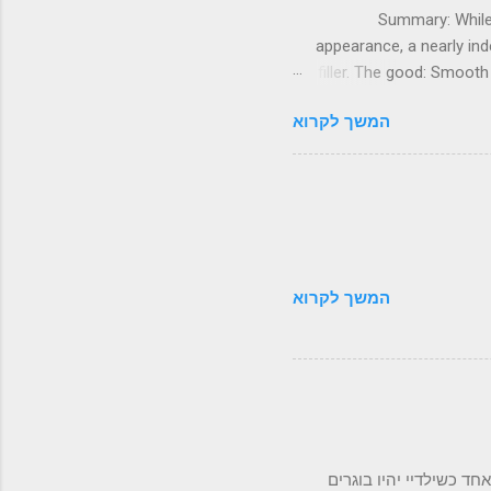
Summary: While 
appearance, a nearly ind
filler. The good: Smooth
qual
המשך לקרוא
~~~~~~~~~~~~~~~~~~~~~~~
man sitting high above the r
a luxurious Conway Stewar
But fast forward si
architecture looking high 
המשך לקרוא
ד כשילדיי יהיו בוגרים