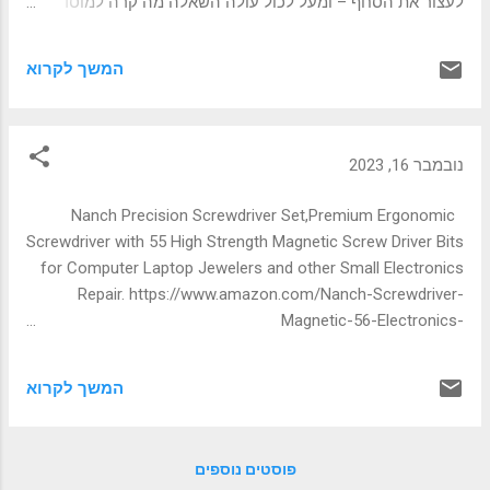
לעצור את הסחף – ומעל לכול עולה השאלה מה קרה למוסד
האקדמי היוקרתי ואיך הוא הפך למילה נרדפת לתומכי טרור
ואנטישמיות
המשך לקרוא
https://www.ynet.co.il/judaism/discourse/article/bk9knzmn6
נובמבר 16, 2023
Nanch Precision Screwdriver Set,Premium Ergonomic
Screwdriver with 55 High Strength Magnetic Screw Driver Bits
for Computer Laptop Jewelers and other Small Electronics
Repair. https://www.amazon.com/Nanch-Screwdriver-
Magnetic-56-Electronics-
Smartphone/dp/B07R9VTWG5/ref=pd_ci_mcx_mh_mcx_vi
ews_0?pd_rd_w=3t66R&content-id=amzn1.sym.225b4624-
המשך לקרוא
972d-4629-9040-f1bf9923dd95%3Aamzn1.symc.40e6a10e-
cbc4-4fa5-81e3-4435ff64d03b&pf_rd_p=225b4624-972d-
4629-9040-
פוסטים נוספים
f1bf9923dd95&pf_rd_r=1RX8JRHSB50HTG4DE6QN&pd_rd_