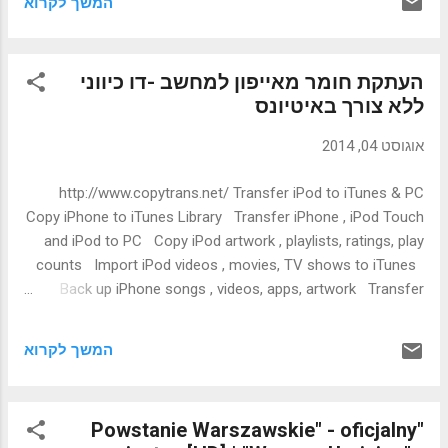
המשך לקרוא
העתקת חומר מאייפון למחשב -דו כיווני
ללא צורך באיטיונס
אוגוסט 04, 2014
http://www.copytrans.net/ Transfer iPod to iTunes & PC
Copy iPhone to iTunes Library Transfer iPhone , iPod Touch
and iPod to PC Copy iPod artwork , playlists, ratings, play
counts Import iPod videos , movies, TV shows to iTunes
Back up iPhone songs , videos, apps, artwork Transfer
music from iPod to computer Restore iTunes library from
iPhone, iPod or iPad iPod Touch backup including music,
המשך לקרוא
videos, apps Copy iPod to iTunes with only one single click
Back up all iPods, iPod Touch, iPhone and iPad!
"Powstanie Warszawskie" - oficjalny