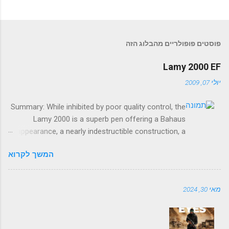
פוסטים פופולריים מהבלוג הזה
Lamy 2000 EF
יולי 07, 2009
Summary: While inhibited by poor quality control, the
Lamy 2000 is a superb pen offering a Bahaus
appearance, a nearly indestructible construction, a
smooth, springy nib, and a reliable and capacious
המשך לקרוא
piston filler. The good: Smooth nib, durable material,
capacious piston filler, modern appearance. The bad:
Sketchy quality control, ink view window ineffective,
מאי 30, 2024
piston sometimes stiff, some visual clutter.
~~~~~~~~~~~~~~~~~~~~~~~~~~~~~~ Pens
are emblems of the era. One can easily imagine an