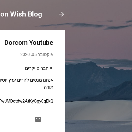
on Wish Blog
Dorcom Youtube
אוקטובר 05, 2020
יי חברים יקרים
אנחנו מנסים להרים ערץ יוטי
תודה
UCTwJMDctdw2AtKyCgy0qEkQ