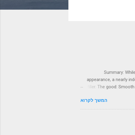
Summary: While 
appearance, a nearly ind
filler. The good: Smooth
qual
המשך לקרוא
~~~~~~~~~~~~~~~~~~~~~~~
man sitting high above the r
a luxurious Conway Stewar
But fast forward si
architecture looking high 