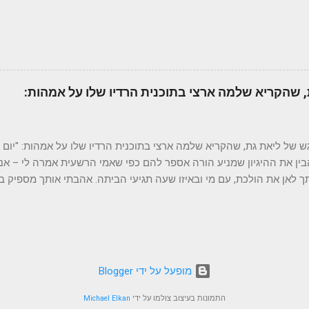
be the Lamy 2000. Designed in the 1960's, t
 שהקריא שלמה ארצי בתוכנית הרדיו שלו על אמהות:
 של ליאת גת, שהקריא שלמה ארצי בתוכנית הרדיו שלו על אמהות: "יום אח
ין את ההיגיון שמניע הורה אספר להם כפי שאמי הרשעית אמרה לי – אנ
ך לאן את הולכת, עם מי ובאיזו שעה תגיעי הביתה. אהבתי אותך מספיק ב
 טוב שלך הוא סתם נקניק. אהבתי אותך מספיק כדי לשבת לך על הראש 
דה שהייתה אמורה לקחת רבע שעה. אהבתי אותך מספיק בכך שהראתי לך
ילדים צריכים לדעת שהוריהם אינם מושלמים. אהבתי אותך מספיק כדי לתת
ר ששילמת היה כה כבד שליבי כמעט נקרע, אבל הכי הרבה אהבתי אותך 
תשנאי אותי אחר-כך בגלל זה. אלה היו הקרבות הכי קשים. אני מניחה שנ
‏מופעל על ידי Blogger
 אחד כשילדייך יהיו מספיק בוגרים, להבין את ההיגיון שמניע הורים, את תגי
 רשעית'. אני יודעת שאמא שלי הייתה רשעית, הכי רשעית בעולם. בזמן 
התמונות בעיצוב צולמו על ידי
Michael Elkan