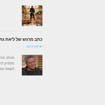
re? That would
he 2000 is a...
כתב מרגש של ליאת גת,
יוני 04, 2015
מכתב מרגש
מספיק להב
לשאול אות
שהחבר הכי
החדר, עבו
בעיניים. 
גם כשהמחי
כשידעתי ש
ניצחת. יום