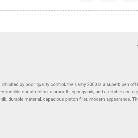
inhibited by poor quality control, the Lamy 2000 is a superb pen of
estructible construction, a smooth, springy nib, and a reliable and c
 nib, durable material, capacious piston filler, modern appearance. T
ity control, ink view window ineffective, piston sometimes stiff, some 
~~~~~~~ Pens are emblems of the era. One can easily imagi
olling English plains in a mansion in the 1940's, at an oak desk pennin
t with a beautiful exposed golden nib and a luscious green body to 
xty years. The surroundings are now an office space with its minimal