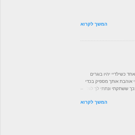
architecture looking high 
המשך לקרוא
ד כשילדיי יהיו בוגרים
י אוהבת אותך מספיק בכדי
כך ששתקתי ונתתי לך לגלות
שעתיים בזמן שניקית את
המשך לקרוא
 כעס, אכזבה, דמעות
 לך לקחת אחריות על חייך,
מספיק כדי לומר לך לא
יצחתי בהם כי בסוף גם את
די להם בודאי – 'כן, אמא