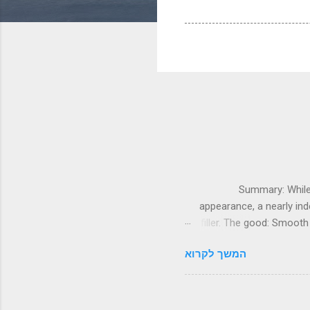
Summary: While 
appearance, a nearly ind
filler. The good: Smooth
qual
המשך לקרוא
~~~~~~~~~~~~~~~~~~~~~~~
man sitting high above the r
a luxurious Conway Stewar
But fast forward si