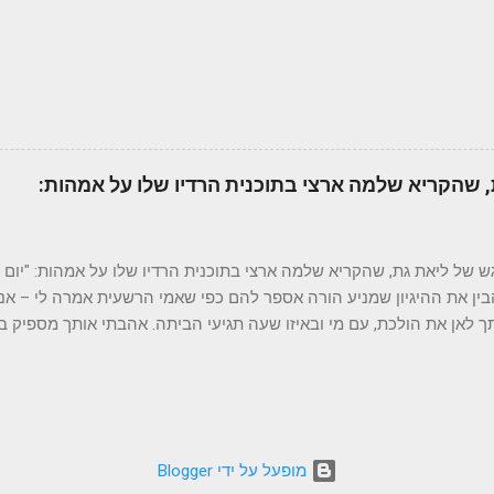
out over the downtown area of an urban metropolis. What pen fits he
be the Lamy 2000. Designed in the 1960's, t
 שהקריא שלמה ארצי בתוכנית הרדיו שלו על אמהות:
 של ליאת גת, שהקריא שלמה ארצי בתוכנית הרדיו שלו על אמהות: "יום אח
ין את ההיגיון שמניע הורה אספר להם כפי שאמי הרשעית אמרה לי – אנ
ך לאן את הולכת, עם מי ובאיזו שעה תגיעי הביתה. אהבתי אותך מספיק ב
 טוב שלך הוא סתם נקניק. אהבתי אותך מספיק כדי לשבת לך על הראש 
דה שהייתה אמורה לקחת רבע שעה. אהבתי אותך מספיק בכך שהראתי לך
ילדים צריכים לדעת שהוריהם אינם מושלמים. אהבתי אותך מספיק כדי לתת
ר ששילמת היה כה כבד שליבי כמעט נקרע, אבל הכי הרבה אהבתי אותך 
תשנאי אותי אחר-כך בגלל זה. אלה היו הקרבות הכי קשים. אני מניחה שנ
‏מופעל על ידי Blogger
 אחד כשילדייך יהיו מספיק בוגרים, להבין את ההיגיון שמניע הורים, את תגי